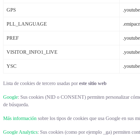
GPS
.youtub
PLL_LANGUAGE
.emipac
PREF
.youtub
VISITOR_INFO1_LIVE
.youtub
YSC
.youtub
Lista de cookies de tercero usadas por
este sitio web
Google
:
Sus cookies (NID o CONSENT) permiten personalizar cómo se
de búsqueda.
Más información
sobre los tipos de cookies que usa Google en sus múl
Google Analytics
: Sus cookies (como por ejemplo _ga) permiten cont