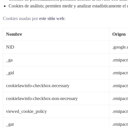
Cookies de análisis;
permiten medir y analizar estadísticamente el 
Cookies usadas por
este sitio web
:
Nombre
Origen
NID
.google
_ga
.emipac
_gid
.emipac
cookielawinfo-checkbox-necessary
.emipac
cookielawinfo-checkbox-non-necessary
.emipac
viewed_cookie_policy
.emipac
_gat
.emipac